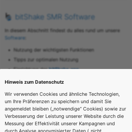
Holley
bitShake SMR Software
Iskra
In diesem Abschnitt findest du alles rund um unsere
Itron
Software
:
Nutzung der wichtigsten Funktionen
KAIFA
Tipps zur optimalen Nutzung
Kamstrup
Einrichtung der
bitShake.app
Landis + Gyr
Hinweis zum Datenschutz
Latronic
Wir verwenden Cookies und ähnliche Technologien,
Support kontaktieren
um Ihre Präferenzen zu speichern und damit Sie
Logarex
angemeldet bleiben („notwendige“ Cookies) sowie zur
Probleme? Unser Support-Team ist für dich da:
Verbesserung der Leistung unserer Website durch die
Metcom
Messung der Effektivität unserer Kampagnen und
E-Mail: support@bitshake.de
durch Analyse anonymisierter Daten („nicht