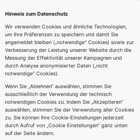
>M 1

+1,5,s,0,9600,Smarty,4

Hinweis zum Datenschutz
1,=soC,1024,0

1,77070100010800ff@1000,Verbrauch,Kwh,ImportActive,3

Wir verwenden Cookies und ähnliche Technologien,
1,77070100020800ff@1000,Einspeisung,Kwh,ExportActive
um Ihre Präferenzen zu speichern und damit Sie
1,77070100100700ff@1,akt. Leistung,W,power,0

1,77070100100700FF@1,aktuelle Wirkleistung,W,aktuell
angemeldet bleiben („notwendige“ Cookies) sowie zur
1,770701001F0700FF@1,Strom L1,A,strom_l1,2

Verbesserung der Leistung unserer Website durch die
1,77070100200700FF@1,Spannung L1,V,spannung_l1,1

Messung der Effektivität unserer Kampagnen und
1,77070100240700FF@1,Wirkleistung L1,W,wirkleistung_
1,77070100330700FF@1,Strom L2,A,strom_l2,2

durch Analyse anonymisierter Daten („nicht
1,77070100340700FF@1,Spannung L2,V,spannung_l2,1

notwendige“ Cookies).
1,77070100380700FF@1,Wirkleistung L2,W,wirkleistung_
1,77070100470700FF@1,Strom L3,A,strom_l3,2

Wenn Sie „Ablehnen“ auswählen, stimmen Sie
1,77070100480700FF@1,Spannung L3,V,spannung_l3,1

ausschließlich der Verwendung der technisch
1,770701004C0700FF@1,Wirkleistung L3,W,wirkleistung_
1,77070100510701ff@1,Phaseangle L2-L1,deg,phase_angl
notwendigen Cookies zu. Indem Sie „Akzeptieren“
1,77070100510702ff@1,Phaseangle L3-L1,deg,phase_angl
auswählen, stimmen Sie der Verwendung aller Cookies
1,77070100510704ff@1,Phaseangle I/U L1,deg,phase_ang
zu. Sie können Ihre Cookie-Einstellungen jederzeit
1,7707010051070fff@1,Phaseangle I/U L2,deg,phase_ang
1,7707010051071aff@1,Phaseangle I/U L3,deg,phase_ang
durch Aufruf von „Cookie Einstellungen“ ganz unten
1,770701000e0700ff@1,Frequency,Hz,Freq,1

auf der Seite ändern.
1,77070100600100ff@#,Server-ID,,ID,0
