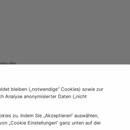
dass die
ldet bleiben („notwendige“ Cookies) sowie zur
h Analyse anonymisierter Daten („nicht
kies zu. Indem Sie „Akzeptieren“ auswählen,
von „Cookie Einstellungen“ ganz unten auf der