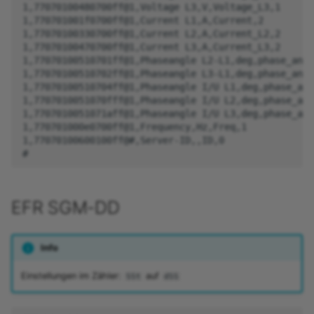
1,77070100480700ff@1,Voltage L3,V,Voltage_L3,1

1,770701001f0700ff@1,Current L1,A,Current,2

1,77070100330700ff@1,Current L2,A,Current_L2,2

1,77070100470700ff@1,Current L3,A,Current_L3,2

1,77070100510701ff@1,Phaseangle L2-L1,deg,phase_angl
1,77070100510702ff@1,Phaseangle L3-L1,deg,phase_angl
1,77070100510704ff@1,Phaseangle I/U L1,deg,phase_ang
1,7707010051070fff@1,Phaseangle I/U L2,deg,phase_ang
1,7707010051071aff@1,Phaseangle I/U L3,deg,phase_ang
1,770701000e0700ff@1,Frequency,Hz,Freq,1

1,77070100600100ff@#,Server-ID,,ID,0

EFR SGM-DD
Info
Einstellungen im Zähler:
auf
SSt
dSS