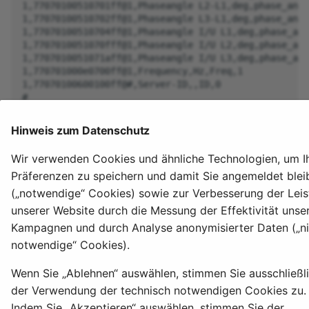
1,77070100510701ff@1,Phaseangle L2-L1,deg,phase_angl
1,77070100510702ff@1,Phaseangle L3-L1,deg,phase_angl
1,77070100510704ff@1,Phaseangle I/U L1,deg,phase_ang
1,7707010051070fff@1,Phaseangle I/U L2,deg,phase_ang
1,7707010051071aff@1,Phaseangle I/U L3,deg,phase_ang
1,770701000e0700ff@1,Frequency,Hz,Freq,1

1,77070100600100ff@#,Server-ID,,ID,0

Hinweis zum Datenschutz
© 2026 bitShake GmbH
Wir verwenden Cookies und ähnliche Technologien, um I
Cookie Einstellungen
Impressum
AGB
Präferenzen zu speichern und damit Sie angemeldet blei
Datenschutzerklärung
Widerrufsbelehrung
(„notwendige“ Cookies) sowie zur Verbesserung der Lei
unserer Website durch die Messung der Effektivität unse
Kampagnen und durch Analyse anonymisierter Daten („ni
notwendige“ Cookies).
Wenn Sie „Ablehnen“ auswählen, stimmen Sie ausschließl
der Verwendung der technisch notwendigen Cookies zu.
Indem Sie „Akzeptieren“ auswählen, stimmen Sie der