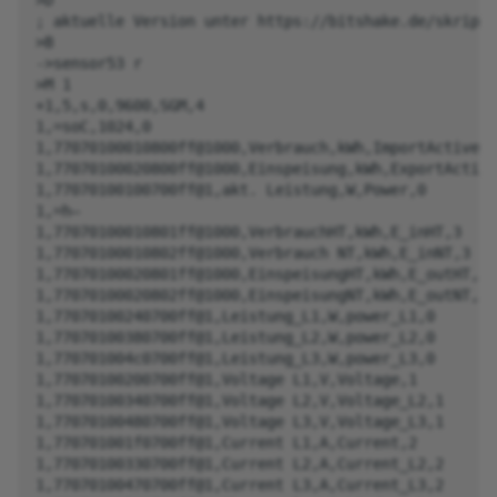
>D

; aktuelle Version unter https://bitshake.de/skripte

>B

->sensor53 r

>M 1

+1,5,s,0,9600,SGM,4

1,=soC,1024,0

1,77070100010800ff@1000,Verbrauch,kWh,ImportActive,3

1,77070100020800ff@1000,Einspeisung,kWh,ExportActive
1,77070100100700ff@1,akt. Leistung,W,Power,0

1,=h—

1,77070100010801ff@1000,VerbrauchHT,kWh,E_inHT,3

1,77070100010802ff@1000,Verbrauch NT,kWh,E_inNT,3

1,77070100020801ff@1000,EinspeisungHT,kWh,E_outHT,3

1,77070100020802ff@1000,EinspeisungNT,kWh,E_outNT,3

1,77070100240700ff@1,Leistung_L1,W,power_L1,0

1,77070100380700ff@1,Leistung_L2,W,power_L2,0

1,770701004c0700ff@1,Leistung_L3,W,power_L3,0

1,77070100200700ff@1,Voltage L1,V,Voltage,1

1,77070100340700ff@1,Voltage L2,V,Voltage_L2,1

1,77070100480700ff@1,Voltage L3,V,Voltage_L3,1

1,770701001f0700ff@1,Current L1,A,Current,2

1,77070100330700ff@1,Current L2,A,Current_L2,2

1,77070100470700ff@1,Current L3,A,Current_L3,2
