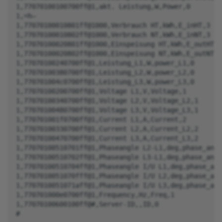
1,77070100100700ff@1,akt. Leistung,W,Power,0

1,=h—

1,77070100010801ff@1000,Verbrauch HT,kWh,E_inHT,3

1,77070100010802ff@1000,Verbrauch NT,kWh,E_inNT,3

1,77070100020801ff@1000,Einspeisung HT,kWh,E_outHT,3

1,77070100020802ff@1000,Einspeisung NT,kWh,E_outNT,3

1,77070100240700ff@1,Leistung_L1,W,power_L1,0

1,77070100380700ff@1,Leistung_L2,W,power_L2,0

1,770701004c0700ff@1,Leistung_L3,W,power_L3,0

1,77070100200700ff@1,Voltage L1,V,Voltage,1

1,77070100340700ff@1,Voltage L2,V,Voltage_L2,1

1,77070100480700ff@1,Voltage L3,V,Voltage_L3,1

1,770701001f0700ff@1,Current L1,A,Current,2

1,77070100330700ff@1,Current L2,A,Current_L2,2

1,77070100470700ff@1,Current L3,A,Current_L3,2

1,77070100510701ff@1,Phaseangle L2-L1,deg,phase_angl
1,77070100510702ff@1,Phaseangle L3-L1,deg,phase_angl
1,77070100510704ff@1,Phaseangle I/U L1,deg,phase_ang
1,7707010051070fff@1,Phaseangle I/U L2,deg,phase_ang
1,7707010051071aff@1,Phaseangle I/U L3,deg,phase_ang
1,770701000e0700ff@1,Frequency,Hz,Freq,1

1,77070100600100ff@#,Server-ID,,ID,0
