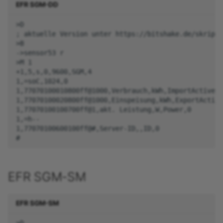
EFR SGM-DD
>D

; aktuelle Version unter https://bitshake.de/skripte

>B

->sensor53 r

>M 1

+1,5,s,0,9600,SGM,4

1,=soC,1024,0

1,77070100010800ff@1000,Verbrauch,kWh,ImportActive,3

1,77070100020800ff@1000,Einspeisung,kWh,ExportActive
1,77070100100700ff@1,akt. Leistung,W,Power,0

1,=h--

1,77070100600100ff@#,Server-ID,,ID,0

EFR SGM-SM
EFR SGM-SM