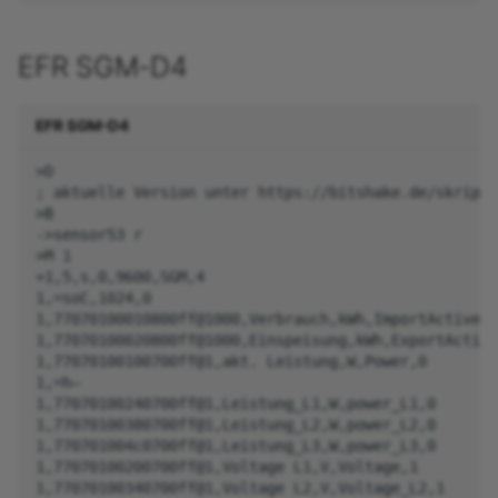
EFR SGM-D4
EFR SGM-D4
>D

; aktuelle Version unter https://bitshake.de/skripte

>B

->sensor53 r

>M 1

+1,5,s,0,9600,SGM,4

1,=soC,1024,0

1,77070100010800ff@1000,Verbrauch,kWh,ImportActive,3

1,77070100020800ff@1000,Einspeisung,kWh,ExportActive
1,77070100100700ff@1,akt. Leistung,W,Power,0

1,=h—

1,77070100240700ff@1,Leistung_L1,W,power_L1,0

1,77070100380700ff@1,Leistung_L2,W,power_L2,0

1,770701004c0700ff@1,Leistung_L3,W,power_L3,0

1,77070100200700ff@1,Voltage L1,V,Voltage,1

1,77070100340700ff@1,Voltage L2,V,Voltage_L2,1
